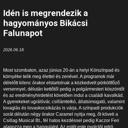
Idén is megrendezik a
hagyományos Bikácsi
Falunapot
2026.06.18.
Most szombaton, azaz június 20-án a helyi Körszínpad és
környéke telik meg élettel és zenével. A programok már
délelőtt kilenc órakor elstartolnak a közkedvelt pörköltfőző
versennyel, délután kettőtől pedig a polgármesteri köszöntőt
és az eredményhirdetést követően indul a családi kavalkád.
A gyerekeket ugrálóvár, csillámtetkó, állatsimogató, valamint
lovaglás és lovaskocsikázás is várja. A színpadi produkciók
sorát délután négy órakor Caramel nyitja meg, őt követi a
Csillag Musical Bt., fél hatos kezdéssel pedig Kaczor Feri
alapozza meg a hangulatot. Az estét este nyolctól retró