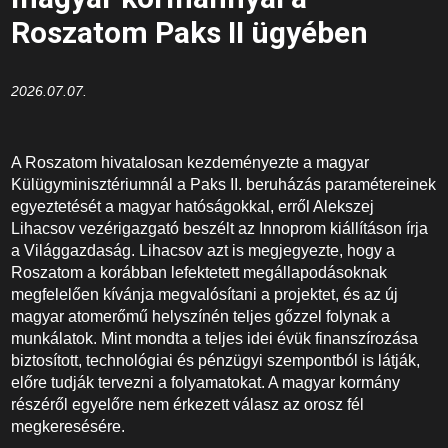
Roszatom Paks II ügyében
2026.07.07.
A Roszatom hivatalosan kezdeményezte a magyar
Külügyminisztériumnál a Paks II. beruházás paramétereinek
egyeztetését a magyar hatóságokkal, erről Alekszej
Lihacsov vezérigazgató beszélt az Innoprom kiállításon írja
a Világgazdaság. Lihacsov azt is megjegyezte, hogy a
Roszatom a korábban lefektetett megállapodásoknak
megfelelően kívánja megvalósítani a projektet, és az új
magyar atomerőmű helyszínén teljes gőzzel folynak a
munkálatok. Mint mondta a teljes idei évük finanszírozása
biztosított, technológiai és pénzügyi szempontból is látják,
előre tudják tervezni a folyamatokat. A magyar kormány
részéről egyelőre nem érkezett válasz az orosz fél
megkeresésére.