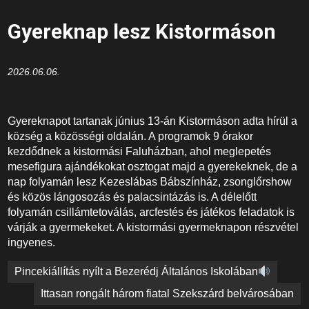
Gyereknap lesz Kistormáson
2026.06.06.
Gyereknapot tartanak június 13-án Kistormáson adta hírül a
község a közösségi oldalán. A programok 9 órakor
kezdődnek a kistormási Faluházban, ahol meglepetés
mesefigura ajándékokat osztogat majd a gyerekeknek, de a
nap folyamán lesz Kezeslábas Bábszínház, zsonglőrshow
és közös lángosozás és palacsintázás is. A délelőtt
folyamán csillámtetoválás, arcfestés és játékos feladatok is
várják a gyermekeket. A kistormási gyermeknapon részvétel
ingyenes.
Bejegyzés
Pincekiállítás nyílt a Bezerédj Általános Iskolában
navigáció
Ittasan rongált három fiatal Szekszárd belvárosában