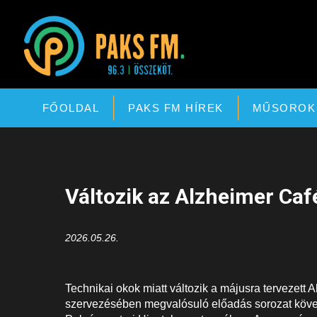
Paks FM
FŐOLDAL
PAKS FM HÍREK
MŰSOROK
Változik az Alzheimer Caf
2026.05.26.
Technikai okok miatt változik a májusra tervezett 
szervezésében megvalósuló előadás sorozat követ