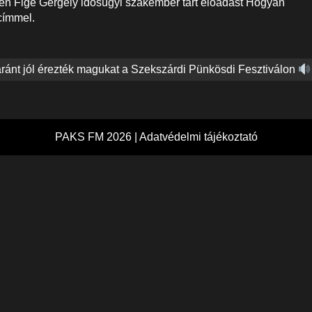
n Fige Gergely idősügyi szakember tart előadást Hogyan
címmel.
ránt jól érezték magukat a Szekszárdi Pünkösdi Fesztiválon
PAKS FM 2026 |
Adatvédelmi tájékoztató