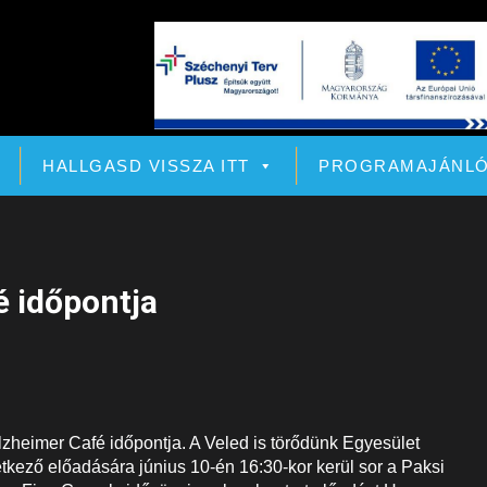
HALLGASD VISSZA ITT
PROGRAMAJÁNL
é időpontja
Alzheimer Café időpontja. A Veled is törődünk Egyesület
kező előadására június 10-én 16:30-kor kerül sor a Paksi