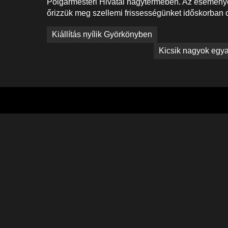
Polgármesteri Hivatal nagytermében. Az eseménye
őrizzük meg szellemi frissességünket időskorban 
Bejegyzés
Kiállítás nyílik Györkönyben
navigáció
Kicsik nagyok egya