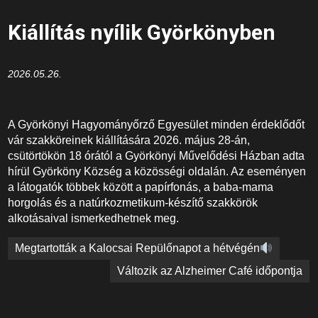
Kiállítás nyílik Györkönyben
2026.05.26.
A Györkönyi Hagyományőrző Egyesület minden érdeklődőt
vár szakköreinek kiállítására 2026. május 28-án,
csütörtökön 18 órától a Györkönyi Művelődési Házban adta
hírül Györköny Község a közösségi oldalán. Az eseményen
a látogatók többek között a papírfonás, a baba-mama
horgolás és a natúrkozmetikum-készítő szakkörök
alkotásaival ismerkedhetnek meg.
Bejegyzés
Megtartották a Kalocsai Repülőnapot a hétvégén
navigáció
Változik az Alzheimer Café időpontja