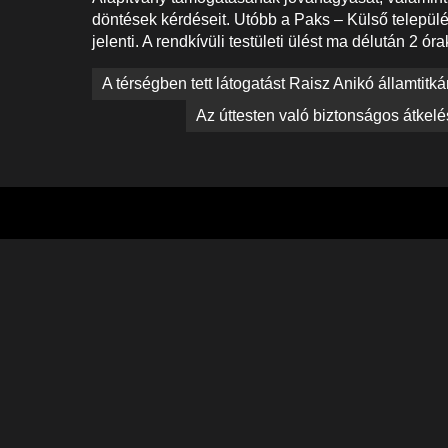
döntések kérdéseit. Utóbb a Paks – Külső települ
jelenti. A rendkívüli testületi ülést ma délután 2 ó
Bejegyzés
A térségben tett látogatást Raisz Anikó államtitká
navigáció
Az úttesten való biztonságos átkelé