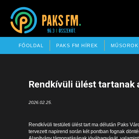
Paks FM
FŐOLDAL
PAKS FM HÍREK
MŰSOROK
Rendkívüli ülést tartanak
2026.02.25.
Rendkívüli testületi ülést tart ma délután Paks V
tervezett napirend során két pontban fognak döntést
Alapítvány támogatásának jóváhagyását, valamint