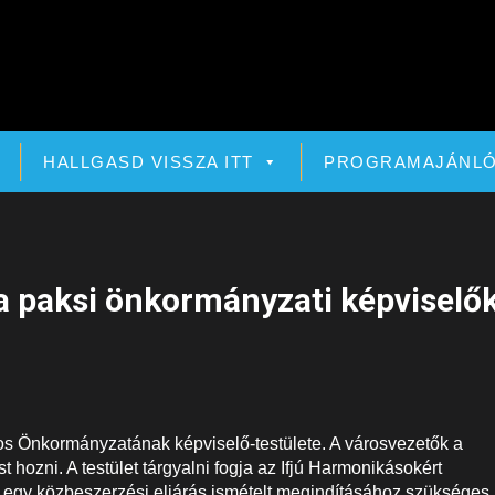
HALLGASD VISSZA ITT
PROGRAMAJÁNL
 a paksi önkormányzati képviselő
áros Önkormányzatának képviselő-testülete. A városvezetők a
 hozni. A testület tárgyalni fogja az Ifjú Harmonikásokért
 egy közbeszerzési eljárás ismételt megindításához szükséges