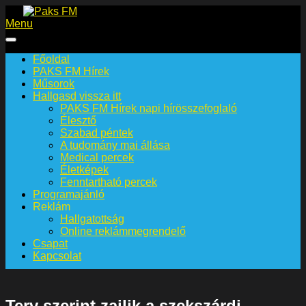
Menu
Paks FM
Főoldal
PAKS FM Hírek
Műsorok
Hallgasd vissza itt
PAKS FM Hírek napi hírösszefoglaló
Élesztő
Szabad péntek
A tudomány mai állása
Medical percek
Életképek
Fenntartható percek
Programajánló
Reklám
Hallgatottság
Online reklámmegrendelő
Csapat
Kapcsolat
Terv szerint zajlik a szekszárdi