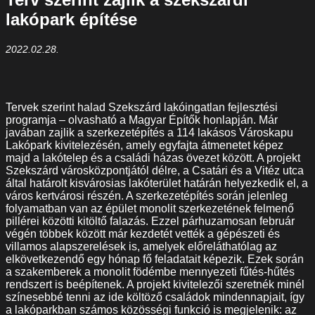
lakópark építése
2022.02.28.
Tervek szerint halad Szekszárd lakóingatlan fejlesztési
programja – olvasható a Magyar Építők honlapján. Már
javában zajlik a szerkezetépítés a 114 lakásos Városkapu
Lakópark kivitelezésén, amely egyfajta átmenetet képez
majd a lakótelep és a családi házas övezet között. A projekt
Szekszárd városközpontjától délre, a Csatári és a Vitéz utca
által határolt kisvárosias lakóterület határán helyezkedik el, a
város kertvárosi részén. A szerkezetépítés során jelenleg
folyamatban van az épület monolit szerkezetének felmenő
pillérei közötti kitöltő falazás. Ezzel párhuzamosan február
végén többek között már kezdetét vették a gépészeti és
villamos alapszerelések is, amelyek előreláthatólag az
elkövetkezendő egy hónap fő feladatait képezik. Ezek során
a szakemberek a monolit födémbe mennyezeti fűtés-hűtés
rendszert is beépítenek. A projekt kivitelezői szeretnék minél
színesebbé tenni az ide költöző családok mindennapjait, így
a lakóparkban számos közösségi funkció is megjelenik: az