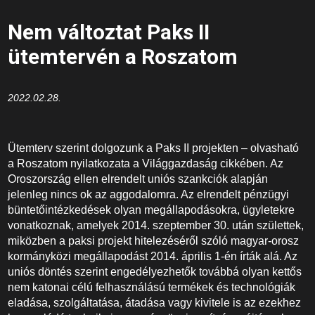
Nem változtat Paks II
ütemtervén a Roszatom
2022.02.28.
Ütemterv szerint dolgozunk a Paks II projekten – olvasható
a Roszatom nyilatkozata a Világgazdaság cikkében. Az
Oroszország ellen elrendelt uniós szankciók alapján
jelenleg nincs ok az aggodalomra. Az elrendelt pénzügyi
büntetőintézkedések olyan megállapodásokra, ügyletekre
vonatkoznak, amelyek 2014. szeptember 30. után születtek,
miközben a paksi projekt hitelezéséről szóló magyar-orosz
kormányközi megállapodást 2014. április 1-én írták alá. Az
uniós döntés szerint engedélyezhetők továbbá olyan kettős
nem katonai célú felhasználású termékek és technológiák
eladása, szolgáltatása, átadása vagy kivitele is az ezekhez