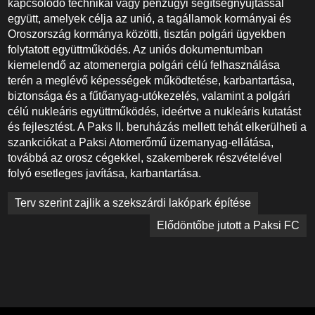
kapcsolódó technikai vagy pénzügyi segítségnyújtással
együtt, amelyek célja az unió, a tagállamok kormányai és
Oroszország kormánya közötti, tisztán polgári ügyekben
folytatott együttműködés. Az uniós dokumentumban
kiemelendő az atomenergia polgári célú felhasználása
terén a meglévő képességek működtetése, karbantartása,
biztonsága és a fűtőanyag-utókezelés, valamint a polgári
célú nukleáris együttműködés, ideértve a nukleáris kutatást
és fejlesztést. A Paks II. beruházás mellett tehát elkerülheti a
szankciókat a Paksi Atomerőmű üzemanyag-ellátása,
továbbá az orosz cégekkel, szakemberek részvételével
folyó esetleges javítása, karbantartása.
Bejegyzés
Terv szerint zajlik a szekszárdi lakópark építése
navigáció
Elődöntőbe jutott a Paksi FC