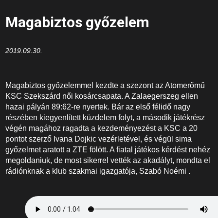
Magabiztos győzelem
2019.09.30.
Magabiztos győzelemmel kezdte a szezont az Atomerőmű
KSC Szekszárd női kosárcsapata. A Zalaegerszeg ellen
hazai pályán 89:62-re nyertek. Bár az első félidő nagy
részében kiegyenlített küzdelem folyt, a második játékrész
végén magához ragadta a kezdeményezést a KSC a 20
pontot szerző Ivana Dojkic vezérletével, és végül sima
győzelmet aratott a ZTE fölött. A fiatal játékos kérdést nehéz
megoldaniuk, de most sikerrel vették az akadályt, mondta el
rádiónknak a klub szakmai igazgatója, Szabó Noémi .