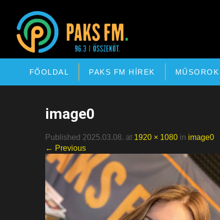
Paks FM
FŐOLDAL
PAKS FM HÍREK
MŰSOROK
image0
Published 2025.03.08. at
1920 × 1080
in
image0
← Previous