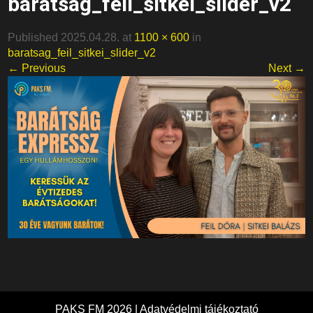
baratsag_feil_sitkei_slider_v2
Published 2025.04.28. at
1100 × 600
in
baratsag_feil_sitkei_slider_v2
← Previous
Next →
PAKS FM 2026 |
Adatvédelmi tájékoztató