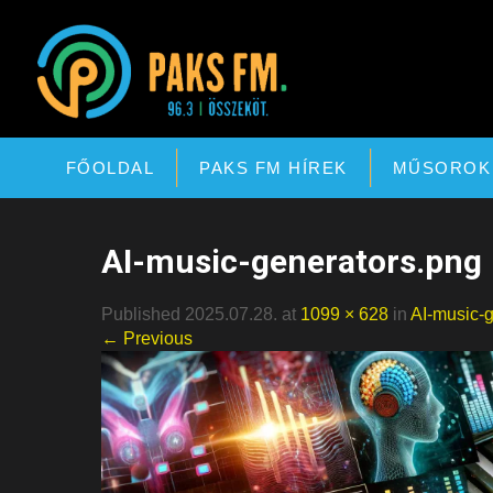
Paks FM
FŐOLDAL
PAKS FM HÍREK
MŰSOROK
AI-music-generators.png
Published 2025.07.28. at
1099 × 628
in
AI-music-
← Previous