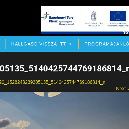
HALLGASD VISSZA ITT
PROGRAMAJÁNL
05135_5140425744769186814_
20_1528243239305135_5140425744769186814_n
Next 