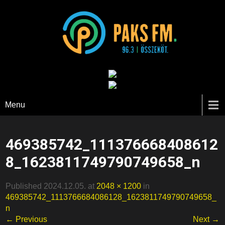
Paks FM
Menu
469385742_111376668408612
8_1623811749790749658_n
Published 2024.12.05. at
2048 × 1200
in
469385742_1113766684086128_1623811749790749658_
n
← Previous
Next →