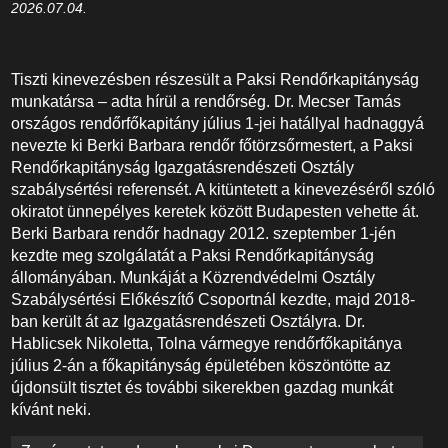
2026.07.04.
Tiszti kinevezésben részesült a Paksi Rendőrkapitányság
munkatársa – adta hírül a rendőrség. Dr. Mecser Tamás
országos rendőrfőkapitány július 1-jei hatállyal hadnaggyá
nevezte ki Berki Barbara rendőr főtörzsőrmestert, a Paksi
Rendőrkapitányság Igazgatásrendészeti Osztály
szabálysértési referensét. A kitüntetett a kinevezéséről szóló
okiratot ünnepélyes keretek között Budapesten vehette át.
Berki Barbara rendőr hadnagy 2012. szeptember 1-jén
kezdte meg szolgálatát a Paksi Rendőrkapitányság
állományában. Munkáját a Közrendvédelmi Osztály
Szabálysértési Előkészítő Csoportnál kezdte, majd 2018-
ban került át az Igazgatásrendészeti Osztályra. Dr.
Hablicsek Nikoletta, Tolna vármegye rendőrfőkapitánya
július 2-án a főkapitányság épületében köszöntötte az
újdonsült tisztet és további sikerekben gazdag munkát
kívánt neki.