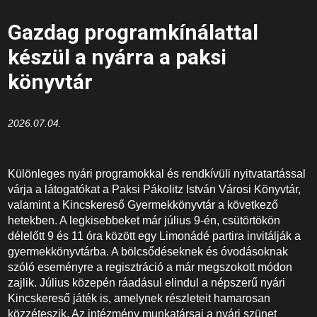
Gazdag programkínálattal
készül a nyárra a paksi
könyvtár
2026.07.04.
Különleges nyári programokkal és rendkívüli nyitvatartással
várja a látogatókat a Paksi Pákolitz István Városi Könyvtár,
valamint a Kincskereső Gyermekkönyvtár a következő
hetekben. A legkisebbeket már július 9-én, csütörtökön
délelőtt 9 és 11 óra között egy Limonádé partira invitálják a
gyermekkönyvtárba. A bölcsődéseknek és óvodásoknak
szóló eseményre a regisztráció a már megszokott módon
zajlik. Július közepén ráadásul elindul a népszerű nyári
Kincskereső játék is, amelynek részleteit hamarosan
közzéteszik. Az intézmény munkatársai a nyári szünet