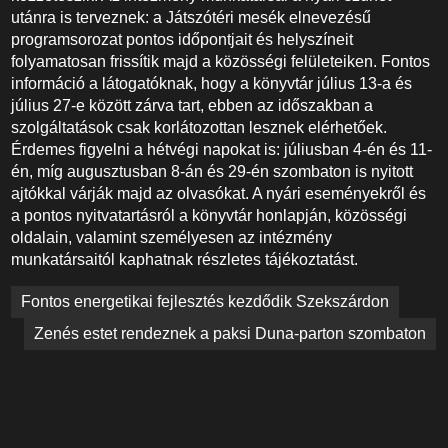
utánra is terveznek: a Játszótéri mesék elnevezésű
programsorozat pontos időpontjait és helyszíneit
folyamatosan frissítik majd a közösségi felületeiken. Fontos
információ a látogatóknak, hogy a könyvtár július 13-a és
július 27-e között zárva tart, ebben az időszakban a
szolgáltatások csak korlátozottan lesznek elérhetőek.
Érdemes figyelni a hétvégi napokat is: júliusban 4-én és 11-
én, míg augusztusban 8-án és 29-én szombaton is nyitott
ajtókkal várják majd az olvasókat. A nyári eseményekről és
a pontos nyitvatartásról a könyvtár honlapján, közösségi
oldalain, valamint személyesen az intézmény
munkatársaitól kaphatnak részletes tájékoztatást.
Bejegyzés
Fontos energetikai fejlesztés kezdődik Szekszárdon
navigáció
Zenés estet rendeznek a paksi Duna-parton szombaton