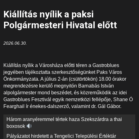
Kiállítás nyílik a paksi
Polgármesteri Hivatal előtt
2026.06.30.
Kiállítás nyílik a Városháza előtti téren a Gastroblues
jegyében tájékoztatta szerkesztőségünket Paks Város
Önkormányzata. A július 2-án (csütörtökön) 18.00 órakor
megrendezésre kerülő megnyitón Barnabás István
alpolgármester mond beszédet, és közreműködik az idei
Gastroblues Fesztivál egyik nemzetközi fellépője, Shane Ó
Fearghail ír énekes-dalszerző, valamint dr. Gál Gábor.
Bejegyzés
Három aranyéremmel tértek haza Szekszárdra a thai
navigáció
boxosok
Pályázatot hirdetett a Tengelici Települési Értéktár