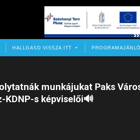
HALLGASD VISSZA ITT
PROGRAMAJÁNL
folytatnák munkájukat Paks Váro
-KDNP-s képviselői🔊