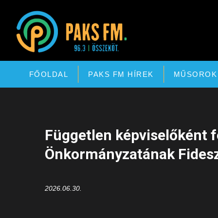
Paks FM
FŐOLDAL
PAKS FM HÍREK
MŰSOROK
Független képviselőként 
Önkormányzatának Fidesz
2026.06.30.