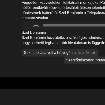
Független képviselőként folytatnák munkájukat 
hétfői rendkívüli képviselő-testületi ülésen jelent
döntésének hátteréről Szél Benjámin a Telepaksn
elhatározásukat.
Audió
00:00
lejátszó
Szél Benjámin
Szél Benjámin hozzátette, a szükséges adminiszt
hogy a lehető leghamarabb hivatalosan is függetl
Bejegyzés
Sok riasztása volt a hétvégén a tűzoltóknak
navigáció
Szerződéskötés: indulh