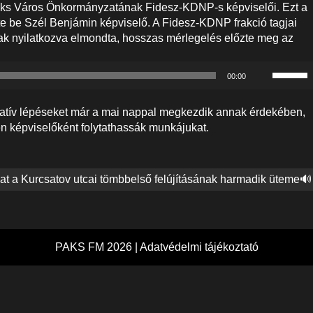
Paks Város Önkormányzatának Fidesz-KDNP-s képviselői. Ezt a
ette be Szél Benjámin képviselő. A Fidesz-KDNP frakció tagjai
ak nyilatkozva elmondta, hosszas mérlegelés előzte meg az
A
00:00
hangerő
növelés
ratív lépéseket már a mai nappal megkezdik annak érdekében,
illetőleg
en képviselőként folytathassák munkájukat.
csökken
a
Fel/Le
billenty
at a Kurcsatov utcai tömbbelső felújításának harmadik üteme🔊
kell
használn
PAKS FM 2026 |
Adatvédelmi tájékoztató