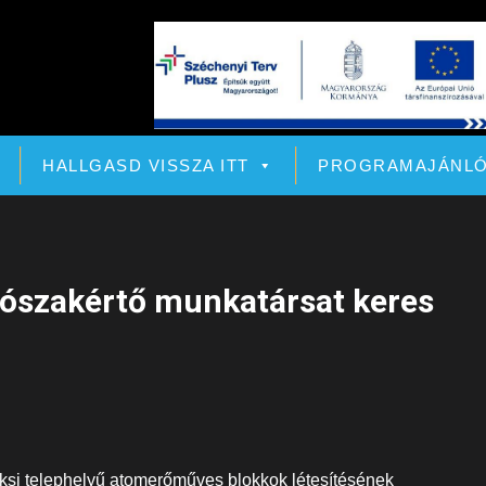
HALLGASD VISSZA ITT
PROGRAMAJÁNL
dószakértő munkatársat keres
 paksi telephelyű atomerőműves blokkok létesítésének