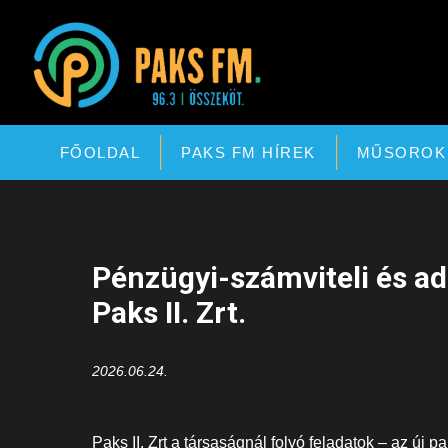
Paks FM
FŐOLDAL
PAKS FM HÍREK
MŰSOROK
Pénzügyi-számviteli és a
Paks II. Zrt.
2026.06.24.
Paks II. Zrt a társaságnál folyó feladatok – az új