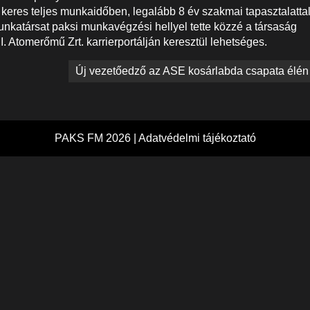
 keres teljes munkaidőben, legalább 8 év szakmai tapasztalatta
nkatársat paksi munkavégzési hellyel tette közzé a társaság
I. Atomerőmű Zrt. karrierportálján keresztül lehetséges.
Új vezetőedző az ASE kosárlabda csapata élén
PAKS FM 2026 |
Adatvédelmi tájékoztató