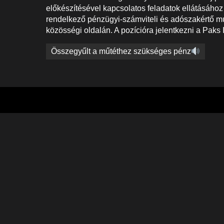
előkészítésével kapcsolatos feladatok ellátásához
rendelkező pénzügyi-számviteli és adószakértő mu
közösségi oldalán. A pozícióra jelentkezni a Paks I
Bejegyzés
Összegyűlt a műtéthez szükséges pénz
navigáció