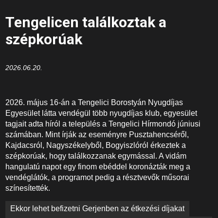
Tengelicen találkoztak a
szépkorúak
2026.06.20.
2026. május 16-án a Tengelici Borostyán Nyugdíjas
Egyesület látta vendégül több nyugdíjas klub, egyesület
tagjait adta híról a település a Tengelici Hírmondó júniusi
számában. Mint írják az eseményre Pusztahencséről,
Kajdacsról, Nagyszékelyből, Bogyiszlóról érkeztek a
szépkorúak, hogy találkozzanak egymással. A vidám
hangulatú napot egy finom ebéddel koronázták meg a
vendéglátók, a programot pedig a résztvevők műsorai
színesítették.
Bejegyzés
Ekkor lehet befizetni Gerjenben az étkezési díjakat