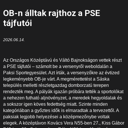
OB-n álltak rajthoz a PSE
tájfutói
2026.06.14.
Az Országos Középtávú és Váltó Bajnokságon vettek részt
a PSE tájfutói – számolt be a versenyről weboldalán a
Paksi Sportegyesület. Azt írták, a versenyzőkre az évtized
legkeményebb OB-je várt. A megmérettetést a Sáska
település melletti részletgazdag domborzatú terepen
rendezték meg. A pályák igazán próbára tették a sportolókat
a nehezen futható aljnövényzet, a meredek hegyoldalak és
a sokszor igen köves fedettség miatt. Szinte minden
kategóriában a győztes idők is elmaradtak a tervezettől. A
paksiak legjobb helyezései a középmezőnybe voltak
elegek. A középtávon Kovács Vera N55-ben 27., Kiss Gábor