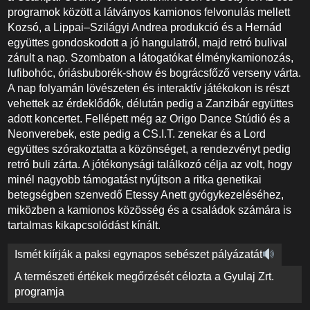
programok között a látványos kamionos felvonulás mellett
Kozsó, a Lippai–Szilágyi Andrea produkció és a Hernád
együttes gondoskodott a jó hangulatról, majd retró bulival
zárult a nap. Szombaton a látogatókat élménykamionozás,
lufibohóc, óriásbuborék-show és bográcsfőző verseny várta.
A nap folyamán lövészeten és interaktív játékokon is részt
vehettek az érdeklődők, délután pedig a Zanzibár együttes
adott koncertet. Fellépett még az Origo Dance Stúdió és a
Neonverebek, este pedig a CS.I.T. zenekar és a Lord
együttes szórakoztatta a közönséget, a rendezvényt pedig
retró buli zárta. A jótékonysági találkozó célja az volt, hogy
minél nagyobb támogatást nyújtson a ritka genetikai
betegségben szenvedő Etessy Anett gyógykezeléséhez,
miközben a kamionos közösség és a családok számára is
tartalmas kikapcsolódást kínált.
Bejegyzés
Ismét kiírják a paksi egynapos sebészet pályázatát
navigáció
A természeti értékek megőrzését célozta a Gyulaj Zrt.
programja