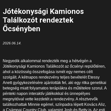
Jótékonysági Kamionos
Találkozót rendeztek
Őcsényben
2026.06.14.
Negyedik alkalommal rendezték meg a hétvégén a
Jótékonysági Kamionos Találkozót az őcsényi repülőtéren,
ahol a közösség összefogása ismét egy nemes célt
szolgált. A kétnapos rendezvény teljes bevételét Etessy
Anett gyógykezelésére ajánlották fel, aki egy ritka genetikai
betegség miatt folyamatos terápiákra és műtétekre szorul. A
pénteki napon interaktív játékokkal és ünnepélyes
megnyitóval vette kezdetét a rendezvény. A résztvevők
találkozhattak Minnie egérrel, színpadra lépett Kovács Aliz,
a Csámpai Country Club, valamint Josh és Betty is. Az esti