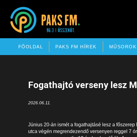
Paks FM
FŐOLDAL
PAKS FM HÍREK
MŰSOROK
Fogathajtó verseny lesz 
2026.06.11.
Június 20-án ismét a fogathajtásé lesz a főszerep 
utca végén megrendezendő versenyen reggel 7 órát