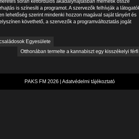
éretés során kétfordulós akadályhajtásban mérhetik össze
rhajtás is színesíti a programot. A szervezők felhívják a látogató
en lehetőség szerint mindenki hozzon magával saját tányért és
elyszínen követhető, a szervezők a programváltoztatás jogát
ycsaládosok Egyesülete
Otthonában termelte a kannabiszt egy kisszékelyi férfi
PAKS FM 2026 |
Adatvédelmi tájékoztató