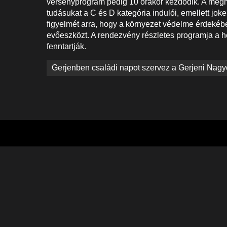
versenyprogram pedig 10 órakor kezdődik. A megm
tudásukat a C és D kategória indulói, emellett joke
figyelmét arra, hogy a környezet védelme érdekéb
evőeszközt. A rendezvény részletes programja a h
fenntartják.
Bejegyzés
Gerjenben családi napot szervez a Gerjeni Nag
navigáció