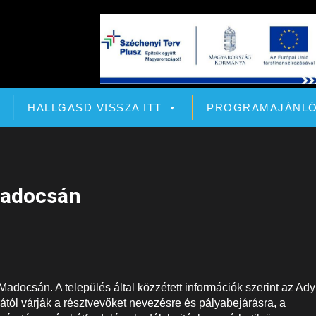
HALLGASD VISSZA ITT
PROGRAMAJÁNL
Madocsán
Madocsán. A település által közzétett információk szerint az Ady
ól várják a résztvevőket nevezésre és pályabejárásra, a