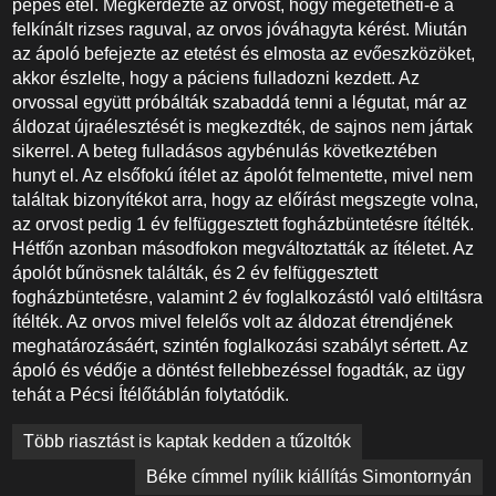
pépes étel. Megkérdezte az orvost, hogy megetetheti-e a
felkínált rizses raguval, az orvos jóváhagyta kérést. Miután
az ápoló befejezte az etetést és elmosta az evőeszközöket,
akkor észlelte, hogy a páciens fulladozni kezdett. Az
orvossal együtt próbálták szabaddá tenni a légutat, már az
áldozat újraélesztését is megkezdték, de sajnos nem jártak
sikerrel. A beteg fulladásos agybénulás következtében
hunyt el. Az elsőfokú ítélet az ápolót felmentette, mivel nem
találtak bizonyítékot arra, hogy az előírást megszegte volna,
az orvost pedig 1 év felfüggesztett fogházbüntetésre ítélték.
Hétfőn azonban másodfokon megváltoztatták az ítéletet. Az
ápolót bűnösnek találták, és 2 év felfüggesztett
fogházbüntetésre, valamint 2 év foglalkozástól való eltiltásra
ítélték. Az orvos mivel felelős volt az áldozat étrendjének
meghatározásáért, szintén foglalkozási szabályt sértett. Az
ápoló és védője a döntést fellebbezéssel fogadták, az ügy
tehát a Pécsi Ítélőtáblán folytatódik.
Bejegyzés
Több riasztást is kaptak kedden a tűzoltók
navigáció
Béke címmel nyílik kiállítás Simontornyán