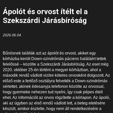
Ápolót és orvost ítélt el a
Szekszárdi Járásbíróság
2026.06.04.
Bűnösnek találták azt az ápolót és orvost, akiket egy
kórházba került Down-szindrómás páciens haláláért tettek
felelőssé – közölte a Szekszárdi Járásbíróság. Az eset még
2020. október 25-én történt a megyei kórházban, ahol a
második rendű vádlott vizitre köteles orvosként dolgozott. Az
előző este a fertőző osztályra felvették a Down-szindrómás
sértettet, akinek édesanyja telefonon közölte az orvossal,
hogy gyermeke nehezen tud nyelni, így csak pépes ételt
ehet. Az információt az orvos rögzítette a kórlapon. Az ápoló,
aki az ügyben az első rendű vádlott lett, a beteg etetésére
készült, amikor észlelte, hogy nem áll rendelkezésére a