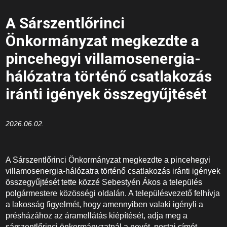
A Sárszentlőrinci
Önkormányzat megkezdte a
pincehegyi villamosenergia-
hálózatra történő csatlakozás
iránti igények összegyűjtését
2026.06.02.
A Sárszentlőrinci Önkormányzat megkezdte a pincehegyi
villamosenergia-hálózatra történő csatlakozás iránti igények
összegyűjtését tette közzé Sebestyén Ákos a település
polgármestere közösségi oldalán. A településvezető felhívja
a lakosság figyelmét, hogy amennyiben valaki igényli a
présházához az áramellátás kiépítését, adja meg a
sárszentlőrinci önkormányzatnál a nevét, postai címét,