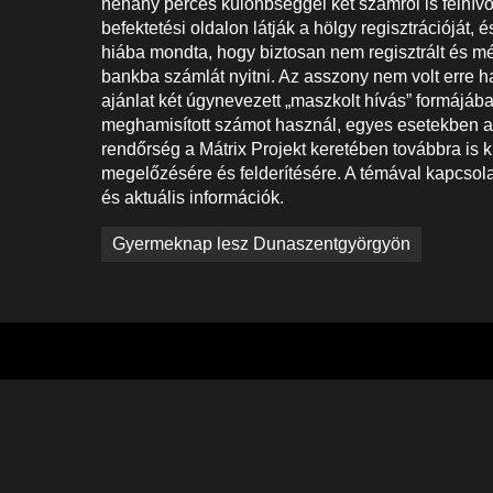
néhány perces különbséggel két számról is felhívott 
befektetési oldalon látják a hölgy regisztrációját, é
hiába mondta, hogy biztosan nem regisztrált és mé
bankba számlát nyitni. Az asszony nem volt erre haj
ajánlat két úgynevezett „maszkolt hívás” formájába
meghamisított számot használ, egyes esetekben ak
rendőrség a Mátrix Projekt keretében továbbra is ki
megelőzésére és felderítésére. A témával kapcsol
és aktuális információk.
Bejegyzés
Gyermeknap lesz Dunaszentgyörgyön
navigáció