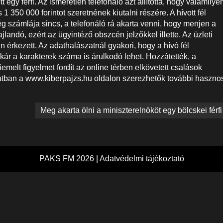
egy férfi. Az ismeretlen telefonáló azt állította, hogy valamilye
s 1 350 000 forintot szeretnének kiutalni részére. A hívott fél
g számlája sincs, a telefonáló rá akarta venni, hogy menjen a
landó, ezért az ügyintéző obszcén jelzőkkel illette. Az üzleti
n érkezett. Az adathalászatnál gyakori, hogy a hívó fél
ár a karakterek száma is árulkodó lehet. Hozzátették, a
emelt figyelmet fordít az online térben elkövetett csalások
atban a www.kiberpajzs.hu oldalon szerezhetők további haszno
Meg akarta ölni a miniszterelnököt egy bölcskei férfi
PAKS FM 2026 |
Adatvédelmi tájékoztató