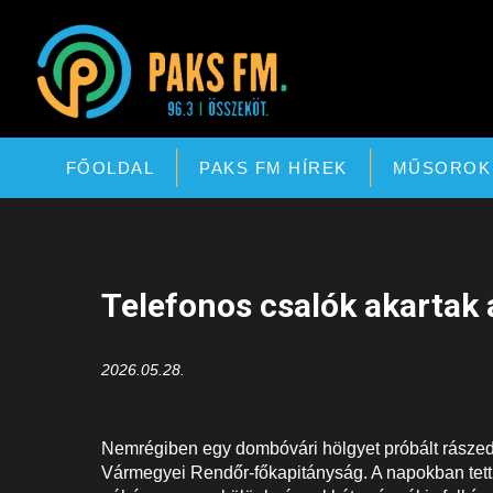
Paks FM
FŐOLDAL
PAKS FM HÍREK
MŰSOROK
Telefonos csalók akartak 
2026.05.28.
Nemrégiben egy dombóvári hölgyet próbált rászedni 
Vármegyei Rendőr-főkapitányság. A napokban tett 