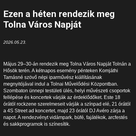
Ezen a héten rendezik meg
Tolna Város Napját
2026.05.23.
Május 29–30-án rendezik meg Tolna Város Napját Tolnán a
Hősök terén. A kétnapos esemény pénteken Komjáthi
Tamásné szövő népi iparművész kiállításának
megnyitójával indul a Tolnai Művelődési Központban.
Szombaton ünnepi testületi ülés, helyi művészeti csoportok
fellépése és koncertek várják az érdeklődőket. Este 18
órától rockzene szerelmeseit várják a színpad elé, 21 órától
a 4S Street ad koncertet, majd 23 órától DJ Avéro zárja a
napot. A rendezvényt vidámpark, büfé, fajátékok, arcfestés
és sakkprogramok is színesítik.