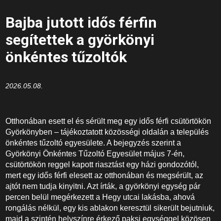
Bajba jutott idős férfin
segítettek a györkönyi
önkéntes tűzoltók
2026.05.08.
Otthonában esett el és sérült meg egy idős férfi csütörtökön
Györkönyben – tájékoztatott közösségi oldalán a település
önkéntes tűzoltó egyesülete. A bejegyzés szerint a
Györkönyi Önkéntes Tűzoltó Egyesület május 7-én,
csütörtökön reggel kapott riasztást egy házi gondozótól,
mert egy idős férfi elesett az otthonában és megsérült, az
ajtót nem tudja kinyitni. Azt írták, a györkönyi egység pár
percen belül megérkezett a Hegy utcai lakásba, ahová
rongálás nélkül, egy kis ablakon keresztül sikerült bejutniuk,
majd a szintén helyszínre érkező paksi egységgel közösen