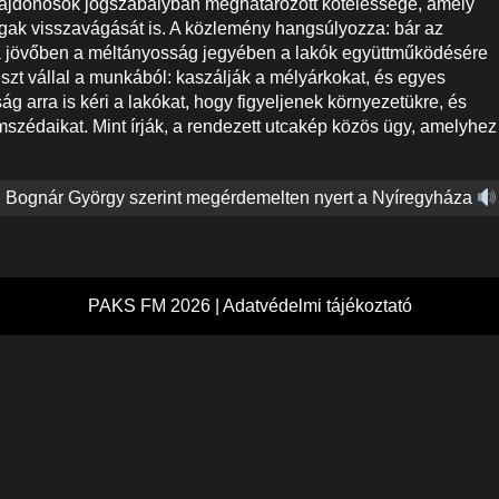
tulajdonosok jogszabályban meghatározott kötelessége, amely
ágak visszavágását is. A közlemény hangsúlyozza: bár az
, a jövőben a méltányosság jegyében a lakók együttműködésére
szt vállal a munkából: kaszálják a mélyárkokat, és egyes
ág arra is kéri a lakókat, hogy figyeljenek környezetükre, és
mszédaikat. Mint írják, a rendezett utcakép közös ügy, amelyhez
Bognár György szerint megérdemelten nyert a Nyíregyháza
PAKS FM 2026 |
Adatvédelmi tájékoztató