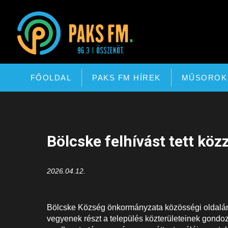
Paks FM
FŐOLDAL
PAKS FM HÍREK
MŰSOROK
Bölcske felhívást tett köz
2026.04.12.
Bölcske Község önkormányzata közösségi oldalán 
vegyenek részt a település közterületeinek gondozá