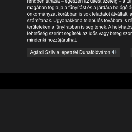
rendben tartása – egészen az úttest széléig – a 
magában foglalja a fűnyírást és a járdára belógó 
önkormányzat korábban is sok feladatot átvállalt
számítanak. Ugyanakkor a település továbbra is ré
területeken a fűnyírásban is segítenek. A helyhatós
lehetőség szerint segítsék az idős vagy beteg szo
mindenki hozzájárulhat.
Bejegyzés
Agárdi Szilvia lépett fel Dunaföldváron
navigáció