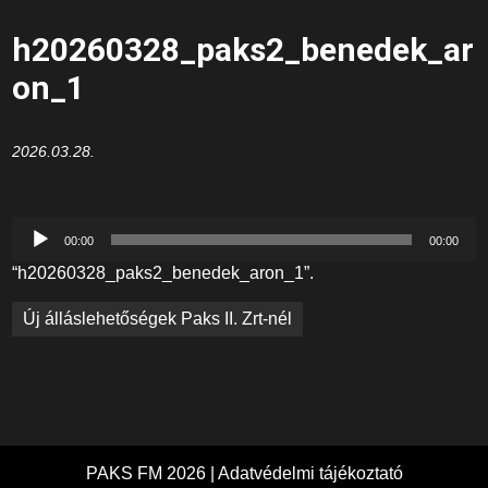
h20260328_paks2_benedek_ar
on_1
2026.03.28.
Audió
00:00
00:00
lejátszó
“h20260328_paks2_benedek_aron_1”.
Bejegyzés
Új álláslehetőségek Paks II. Zrt-nél
navigáció
PAKS FM 2026 |
Adatvédelmi tájékoztató