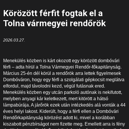
Körözött férfit fogtak el a
Tolna vármegyei rendőrök
2026.03.27.
Menekülés közben is kárt okozott egy körözött dombóvári
férfi – adta hírül a Tolna Vármegyei Rendőr-főkapitányság.
Március 25-én dél körül a rendőrök arra lettek figyelmesek
Dombóváron, hogy egy férfi a szolgálati gépkocsit meglátva
elfordul, majd távolodni kezd, végül futásnak ered.
Menekülés közben egy utcán parkoló autónak is nekifutott,
melyben anyagi kár keletkezett, mert kitörött a hátsó
lámpabúrája. A járőrök ezek után intézkedés alá vonták a 44
éves helyi lakost. Kiderült, hogy a férfi ellen a Dombóvári
Rendőrkapitányság körözést adott ki, mivel a korábban
kiszabott pénzbírságot nem fizette meg. Emellett arra is fény