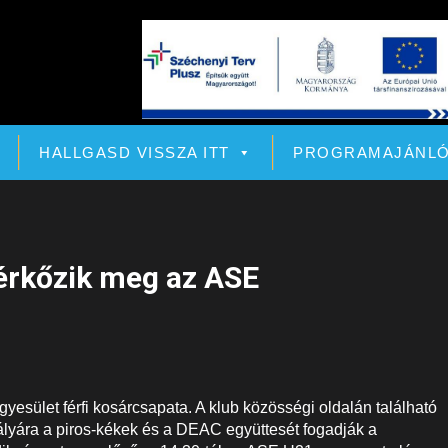
HALLGASD VISSZA ITT
PROGRAMAJÁNL
rkőzik meg az ASE
yesület férfi kosárcsapata. A klub közösségi oldalán található
ályára a piros-kékek és a DEAC együttesét fogadják a