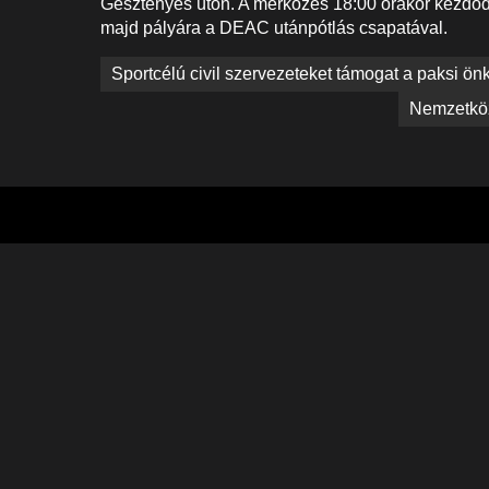
Gesztenyés úton. A mérkőzés 18:00 órakor kezdőd
majd pályára a DEAC utánpótlás csapatával.
Bejegyzés
Sportcélú civil szervezeteket támogat a paksi ö
navigáció
Nemzetköz