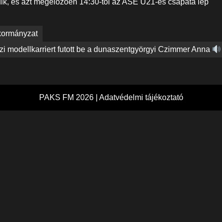
ik, és azt megelőzően 14:30-tól az ASE U21-es csapata lép
nkormányzat
i modellkarriert futott be a dunaszentgyörgyi Czimmer Anna
PAKS FM 2026 |
Adatvédelmi tájékoztató