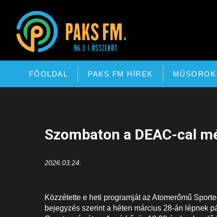
Paks FM
FŐOLDAL
PAKS FM HÍREK
MŰSOROK
Szombaton a DEAC-cal mé
2026.03.24.
Közzétette e heti programját az Atomerőmű Sporteg
bejegyzés szerint a héten március 28-án lépnek p