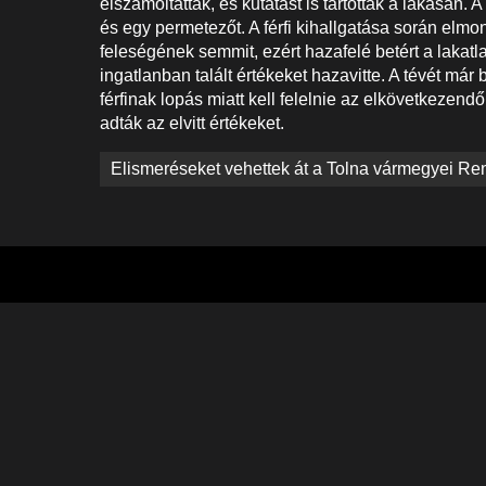
elszámoltatták, és kutatást is tartottak a lakásán. 
és egy permetezőt. A férfi kihallgatása során elmon
feleségének semmit, ezért hazafelé betért a lakatl
ingatlanban talált értékeket hazavitte. A tévét má
férfinak lopás miatt kell felelnie az elkövetkezen
adták az elvitt értékeket.
Bejegyzés
Elismeréseket vehettek át a Tolna vármegyei Re
navigáció