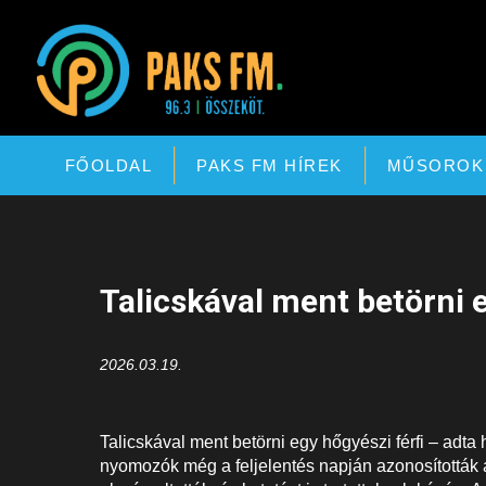
Paks FM
FŐOLDAL
PAKS FM HÍREK
MŰSOROK
Talicskával ment betörni e
2026.03.19.
Talicskával ment betörni egy hőgyészi férfi – adt
nyomozók még a feljelentés napján azonosították a