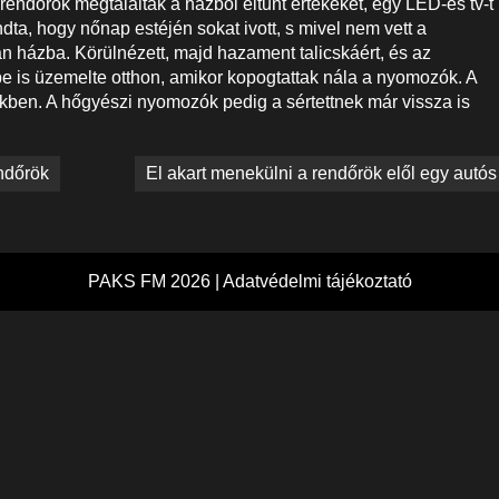
A rendőrök megtalálták a házból eltűnt értékeket, egy LED-es tv-t
dta, hogy nőnap estéjén sokat ivott, s mivel nem vett a
an házba. Körülnézett, majd hazament talicskáért, és az
r be is üzemelte otthon, amikor kopogtattak nála a nyomozók. A
dőkben. A hőgyészi nyomozók pedig a sértettnek már vissza is
ndőrök
El akart menekülni a rendőrök elől egy autós
PAKS FM 2026 |
Adatvédelmi tájékoztató