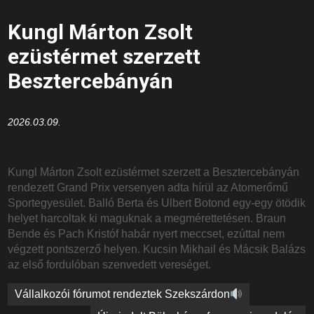
Kungl Márton Zsolt
ezüstérmet szerzett
Besztercebányán
2026.03.09.
Kungl Márton Zsolt ezüstérmet szerzett a Besztercebányán
rendezett Grand Prix versenyen adta hírül az Atomerőmű
Sportegyesület. Balló Berta és Ulbert Botond egy-egy ötödik
helyet harcoltak ki maguknak a megmérettetésen. Braun
Bende és Pach Kristóf habár nyert meccset, ezúttal nem
végzett pontszerző helyen. Kucsin Mikhail és Mácsik Balázs
az első fordulóban szenvedett vereséget.
Bejegyzés
Vállalkozói fórumot rendeztek Szekszárdon
navigáció