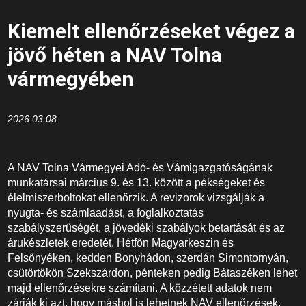
Kiemelt ellenőrzéseket végez a
jövő héten a NAV Tolna
vármegyében
2026.03.08.
A NAV Tolna Vármegyei Adó- és Vámigazgatóságának
munkatársai március 9. és 13. között a pékségeket és
élelmiszerboltokat ellenőrzik. A revizorok vizsgálják a
nyugta- és számlaadást, a foglalkoztatás
szabályszerűségét, a jövedéki szabályok betartását és az
árukészletek eredetét. Hétfőn Magyarkeszin és
Felsőnyéken, kedden Bonyhádon, szerdán Simontornyán,
csütörtökön Szekszárdon, pénteken pedig Bátaszéken lehet
majd ellenőrzésekre számítani. A közzétett adatok nem
zárják ki azt, hogy máshol is lehetnek NAV ellenőrzések.