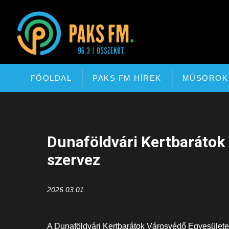
Paks FM
FŐOLDAL
PAKS FM HÍREK
MŰSOROK
Dunaföldvári Kertbarátok 
szervez
2026.03.01.
A Dunaföldvári Kertbarátok Városvédő Egyesülete 