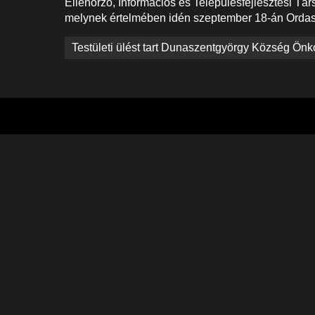
Ellenőrző, Információs és Településfejlesztési Társ
melynek értelmében idén szeptember 18-án Ordaso
Bejegyzés
Testületi ülést tart Dunaszentgyörgy Község Ön
navigáció