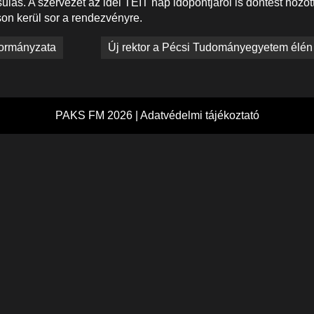
ulás. A szervezet az idei TEIT nap időpontjáról is döntést hozott
n kerül sor a rendezvényre.
kormányzata
Új rektor a Pécsi Tudományegyetem élén
PAKS FM 2026 |
Adatvédelmi tájékoztató