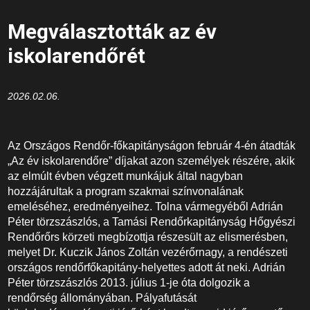
Megválasztották az év
iskolarendőrét
2026.02.06.
Az Országos Rendőr-főkapitányságon február 4-én átadták
„Az év iskolarendőre” díjakat azon személyek részére, akik
az elmúlt évben végzett munkájuk által nagyban
hozzájárultak a program szakmai színvonalának
emeléséhez, eredményeihez. Tolna vármegyéből Adrián
Péter törzszászlós, a Tamási Rendőrkapitányság Hőgyészi
Rendőrőrs körzeti megbízottja részesült az elismerésben,
melyet Dr. Kuczik János Zoltán vezérőrnagy, a rendészeti
országos rendőrfőkapitány-helyettes adott át neki. Adrián
Péter törzszászlós 2013. július 1-je óta dolgozik a
rendőrség állományában. Pályafutását