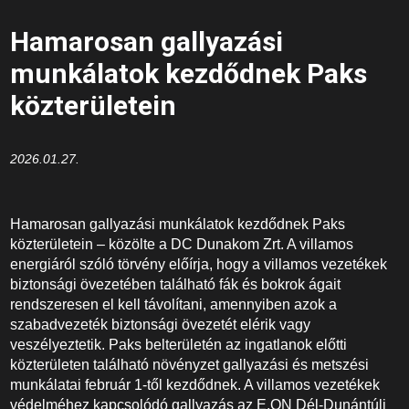
Hamarosan gallyazási
munkálatok kezdődnek Paks
közterületein
2026.01.27.
Hamarosan gallyazási munkálatok kezdődnek Paks
közterületein – közölte a DC Dunakom Zrt. A villamos
energiáról szóló törvény előírja, hogy a villamos vezetékek
biztonsági övezetében található fák és bokrok ágait
rendszeresen el kell távolítani, amennyiben azok a
szabadvezeték biztonsági övezetét elérik vagy
veszélyeztetik. Paks belterületén az ingatlanok előtti
közterületen található növényzet gallyazási és metszési
munkálatai február 1-től kezdődnek. A villamos vezetékek
védelméhez kapcsolódó gallyazás az E.ON Dél-Dunántúli