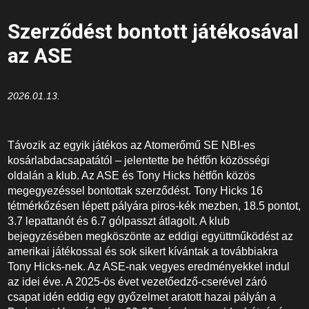
Szerződést bontott játékosával
az ASE
2026.01.13.
Távozik az egyik játékos az Atomerőmű SE NBI-es
kosárlabdacsapatától – jelentette be hétfőn közösségi
oldalán a klub. Az ASE és Tony Hicks hétfőn közös
megegyezéssel bontottak szerződést. Tony Hicks 16
tétmérkőzésen lépett pályára piros-kék mezben, 18.5 pontot,
3.7 lepattanót és 6.7 gólpasszt átlagolt. A klub
bejegyzésében megköszönte az eddigi együttműködést az
amerikai játékossal és sok sikert kívántak a továbbiakra
Tony Hicks-nek. Az ASE-nak vegyes eredményekkel indul
az idei éve. A 2025-ös évet vezetőedző-cserével záró
csapat idén eddig egy győzelmet aratott hazai pályán a