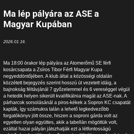
Ma lép pályára az ASE a
Magyar Kupában
2026.01.16.
Ma 18:00 órakor lép pályára az Atomerőmű SE férfi
kosárcsapata a Zsíros Tibor Férfi Magyar Kupa
negyeddöntőjében. A klub által a közösségi oldalán
közzétett bejegyzés szerint hosszú út vezetett idáig, a
bajnokság féltávjánál 7 győzelemmel és 6 vereséggel végül
a hetedik helyen sikerült kvalifikálnia magát az ASE-nak. A
párharcok sorsolásánál a piros-kékek a Sopron KC csapatát
kapták, így számukra talán a lehető legkedvezőbb
forgatókönyv jött össze, hiszen a soproni gárda volt az
egyetlen olyan együttes, akik a tabellán mögöttük volt,
ezáltal hazai pályán játszhatják ezt a létfontosságú