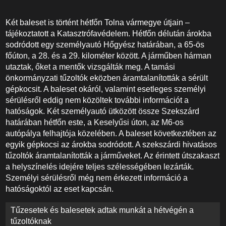
Két baleset is történt hétfőn Tolna vármegye útjain –
tájékoztatott a Katasztrófavédelem. Hétfőn délután árokba
sodródott egy személyautó Hőgyész határában, a 65-ös
főúton, a 28. és a 29. kilométer között. A járműben hárman
utaztak, őket a mentők vizsgálták meg. A tamási
önkormányzati tűzoltók eközben áramtalanították a sérült
gépkocsit. A baleset okáról, valamint esetleges személyi
sérülésről eddig nem közöltek további információt a
hatóságok. Két személyautó ütközött össze Szekszárd
határában hétfőn este, a Keselyűsi úton, az M6-os
autópálya felhajtója közelében. A baleset következtében az
egyik gépkocsi az árokba sodródott. A szekszárdi hivatásos
tűzoltók áramtalanították a járműveket. Az érintett útszakaszt
a helyszínelés idejére teljes szélességében lezárták.
Személyi sérülésről még nem érkezett információ a
hatóságoktól az eset kapcsán.
Bejegyzés
Tűzesetek és balesetek adtak munkát a hétvégén a
navigáció
tűzoltóknak