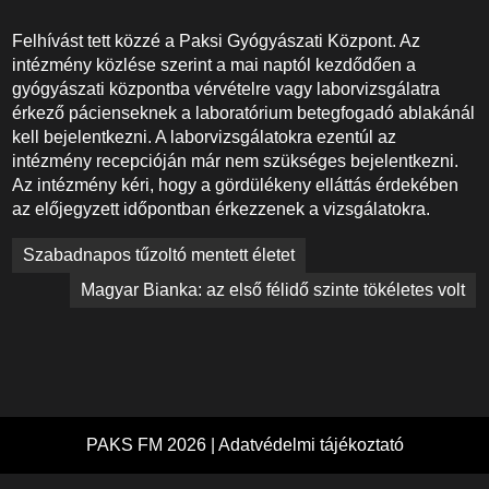
Felhívást tett közzé a Paksi Gyógyászati Központ. Az
intézmény közlése szerint a mai naptól kezdődően a
gyógyászati központba vérvételre vagy laborvizsgálatra
érkező pácienseknek a laboratórium betegfogadó ablakánál
kell bejelentkezni. A laborvizsgálatokra ezentúl az
intézmény recepcióján már nem szükséges bejelentkezni.
Az intézmény kéri, hogy a gördülékeny elláttás érdekében
az előjegyzett időpontban érkezzenek a vizsgálatokra.
Bejegyzés
Szabadnapos tűzoltó mentett életet
navigáció
Magyar Bianka: az első félidő szinte tökéletes volt
PAKS FM 2026 |
Adatvédelmi tájékoztató