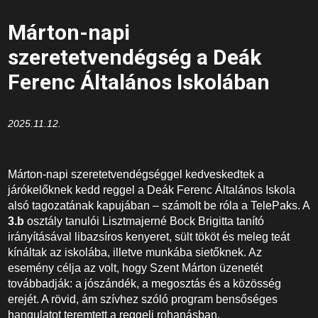
Márton-napi
szeretetvendégség a Deák
Ferenc Általános Iskolában
2025.11.12.
Márton-napi szeretetvendégséggel kedveskedtek a
járókelőknek kedd reggel a Deák Ferenc Általános Iskola
alsó tagozatának kapujában – számolt be róla a TelePaks. A
3.b
osztály tanulói Lisztmajerné Bock Brigitta tanító
irányításával libazsíros kenyeret, sült tököt és meleg teát
kínáltak az iskolába, illetve munkába sietőknek. Az
esemény célja az volt, hogy Szent Márton üzenetét
továbbadják: a jószándék, a megosztás és a közösség
erejét. A rövid, ám szívhez szóló program bensőséges
hangulatot teremtett a reggeli rohanásban.