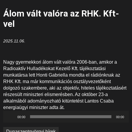
Álom vált valóra az RHK. Kft-
vel
2025.11.06.
Nagy gyermekkori álom vált valóra 2006-ban, amikor a
Radioaktív Hulladékokat Kezelő Kft. tájékoztatási
munkatársa lett Honti Gabriella mondta el rádiónknak az
RHK Kft. ma már kommunikációs osztályvezetőként
dolgozó szakembere, aki az objektív, hiteles tájékoztatásért
részesült miniszteri elismerésben. Az október 23-a
alkalmából adományozható kitüntetést Lantos Csaba
energiaügyi miniszter adta át.
Audió
00:00
00:00
lejátszó
Bejegyzés
Dunaszentgyörgyi hírek