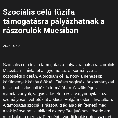
Szociális célú tüzifa
támogatásra pályázhatnak a
rászorulók Mucsiban
2025.10.21.
Szociális célú tüzifa támogatásra pályázhatnak a rászorulók
Mucsiban – hívta fel a figyelmet az önkormányzat a
közösségi oldalán. A program célja, hogy a nehezebb
körülmények között élők téli fűtését segítsék, önkormányzati
forrásból biztosított tűzifa formájában. A szükséges
nyomtatványok, vagyis a kérelem és a vagyonnyilatkozat
személyesen vehetők át a Mucsi Polgármesteri Hivatalban.
A támogatás szociális rászorultság alapján ítélhető meg:
azok igényelhetik, akiknél az egy főre jutó havi jövedelem
nem haladja meg, az öregségi nyugdíj legkisebb összegét,