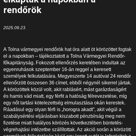
rendőrök
2025.09.23.
A Tolna vármegyei rendőrök hat óra alatt öt körözöttet fogtak
el a napokban – tájékoztatott a Tolna Vármegyei Rendőr-
főkapitányság. Fokozott ellenőrzés keretében indultak az
egyenruhások szeptember 16-án reggel a keresett
személyek felkutatására. Megyeszerte 14 autóval 24 rendőr
ellenőrzött összesen 36 címet, ebből négynél sikerrel jártak.
A körözöttek közül volt, akit rablásért, mást garázdaságért
és hamis vád miatt, egy férfit a hatóság félrevezetése, míg
egy nőt tartási kötelezettség elmulasztása okán kerestek.
Ráadásul egy olyan férfi is „horogra akadt”, akit végül a
szabálysértési eljárásban kiszabott pénzbírság meg nem
fizetése miatt hatályos körözés következtében büntetés-
végrehajtási intézetbe szállítottak. Az akció során a körözött