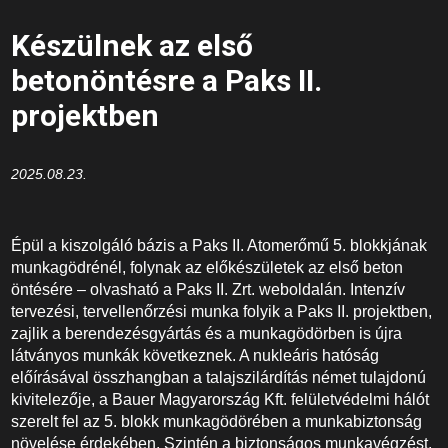
Készülnek az első
betonöntésre a Paks II.
projektben
2025.08.23.
Épül a kiszolgáló bázis a Paks II. Atomerőmű 5. blokkjának
munkagödrénél, folynak az előkészületek az első beton
öntésére – olvasható a Paks II. Zrt. weboldalán. Intenzív
tervezési, tervellenőrzési munka folyik a Paks II. projektben,
zajlik a berendezésgyártás és a munkagödörben is újra
látványos munkák következnek. A nukleáris hatóság
előírásával összhangban a talajszilárdítás német tulajdonú
kivitelezője, a Bauer Magyarország Kft. felületvédelmi hálót
szerelt fel az 5. blokk munkagödörében a munkabiztonság
növelése érdekében. Szintén a biztonságos munkavégzést,