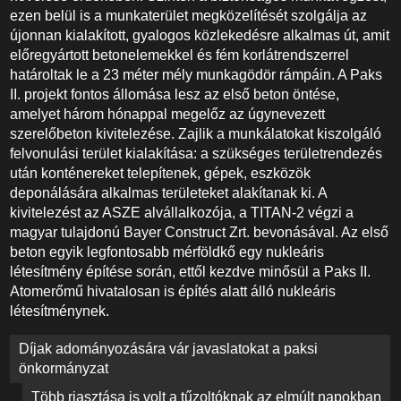
ezen belül is a munkaterület megközelítését szolgálja az
újonnan kialakított, gyalogos közlekedésre alkalmas út, amit
előregyártott betonelemekkel és fém korlátrendszerrel
határoltak le a 23 méter mély munkagödör rámpáin. A Paks
II. projekt fontos állomása lesz az első beton öntése,
amelyet három hónappal megelőz az úgynevezett
szerelőbeton kivitelezése. Zajlik a munkálatokat kiszolgáló
felvonulási terület kialakítása: a szükséges területrendezés
után konténereket telepítenek, gépek, eszközök
deponálására alkalmas területeket alakítanak ki. A
kivitelezést az ASZE alvállalkozója, a TITAN-2 végzi a
magyar tulajdonú Bayer Construct Zrt. bevonásával. Az első
beton egyik legfontosabb mérföldkő egy nukleáris
létesítmény építése során, ettől kezdve minősül a Paks II.
Atomerőmű hivatalosan is építés alatt álló nukleáris
létesítménynek.
Bejegyzés
Díjak adományozására vár javaslatokat a paksi
navigáció
önkormányzat
Több riasztása is volt a tűzoltóknak az elmúlt napokban