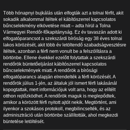
Több hónapnyi bujkálás után elfogták azt a tolnai férfit, akit
sokadik alkalommal ítéltek el kábítószerrel kapcsolatos
bűncselekmény elkövetése miatt – adta hírül a Tolna
Vármegyei Rendőr-főkapitányság. Ez év tavaszán adott ki
elfogatóparancsot a szekszárdi bíróság egy 38 éves tolnai
lakos körözését, akit több év letöltendő szabadságvesztésre
ítéltek, azonban a férfi nem vonult be a felszólításra a
börtönbe. Ellene évekkel ezelőtt folytattak a szekszárdi
rendőrök büntetőeljárást kábítószerrel kapcsolatos
bűncselekmények miatt. A rendőrök a bírósági
elfogatóparancs alapján elrendelték a férfi körözését. A
rendőrök július 1-jén, az általuk jól ismert férfi lakásánál
kopogtattak, mert információjuk volt arra, hogy az elítélt
otthon rejtőzködhet. A rendőrök maguk is meglepődtek,
amikor a körözött férfi nyitott ajtót nekik. Megtörtént, ami
ilyenkor a szokásos protokoll, megbilincselték, és az
adminisztráció után börtönbe szállították, ahol megkezdi
büntetése letöltését.