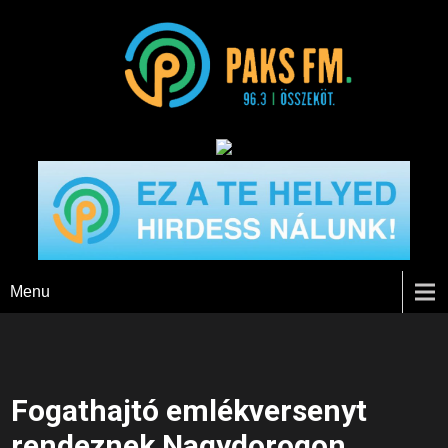
Paks FM
Menu
Fogathajtó emlékversenyt
rendeznek Nagydorogon