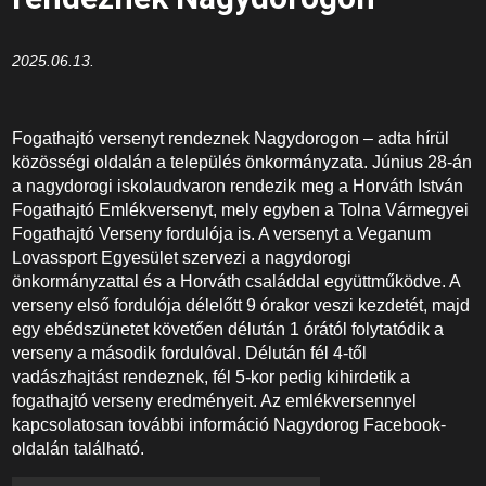
2025.06.13.
Fogathajtó versenyt rendeznek Nagydorogon – adta hírül
közösségi oldalán a település önkormányzata. Június 28-án
a nagydorogi iskolaudvaron rendezik meg a Horváth István
Fogathajtó Emlékversenyt, mely egyben a Tolna Vármegyei
Fogathajtó Verseny fordulója is. A versenyt a Veganum
Lovassport Egyesület szervezi a nagydorogi
önkormányzattal és a Horváth családdal együttműködve. A
verseny első fordulója délelőtt 9 órakor veszi kezdetét, majd
egy ebédszünetet követően délután 1 órától folytatódik a
verseny a második fordulóval. Délután fél 4-től
vadászhajtást rendeznek, fél 5-kor pedig kihirdetik a
fogathajtó verseny eredményeit. Az emlékversennyel
kapcsolatosan további információ Nagydorog Facebook-
oldalán található.